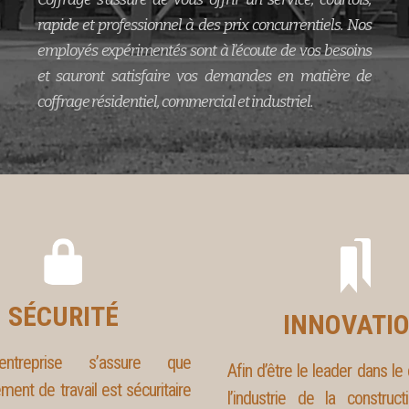
rapide et professionnel à des prix concurrentiels. Nos
employés expérimentés sont à l’écoute de vos besoins
et sauront satisfaire vos demandes en matière de
coffrage résidentiel, commercial et industriel.
SÉCURITÉ
INNOVATI
ntreprise s’assure que
Afin d’être le leader dans l
ement de travail est sécuritaire
l’industrie de la construct