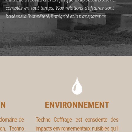
comblés en tout temps. Nos relations d'affaires sont
basées sur l’honnêteté, l’intégrité et la transparence.
ON
ENVIRONNEMENT
e domaine de
Techno Coffrage est consciente des
ion, Techno
impacts environnementaux nuisibles qu’il