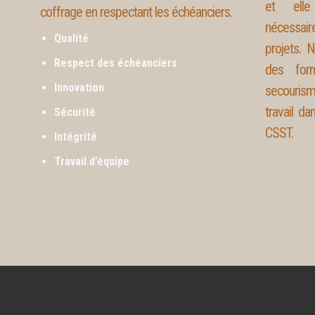
et elle
coffrage en respectant les échéanciers.
nécessaire
Qualité
projets. 
Respect des échéanciers
des form
Innovation
secourism
travail d
Sécurité
CSST.
Intégrité
Travail d’équipe