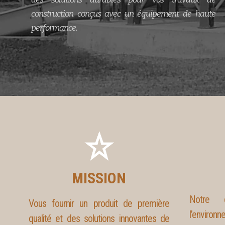
construction conçus avec un équipement de haute
performance.
MISSION
Notre e
Vous fournir un produit de première
l’environn
qualité et des solutions innovantes de